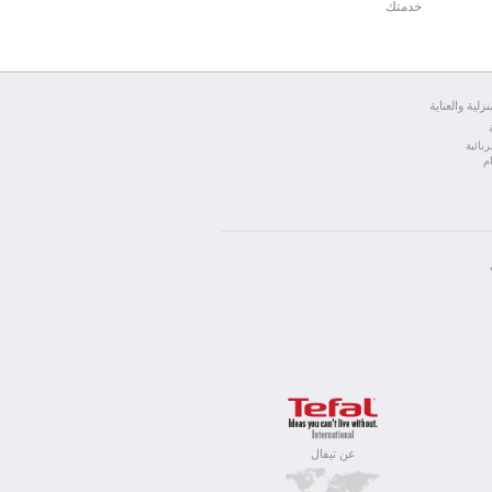
خدمتك
نزلية والعناية
بائية
م
عن تيفال