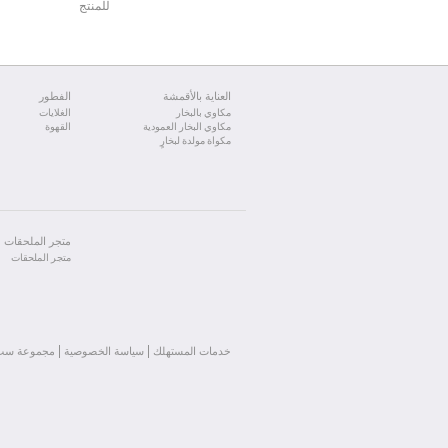
للمنتج
العناية بالأقمشة
الفطور
مكاوي بالبخار
الغلايات
مكاوي البخار العمودية
القهوة
مكواة مولدة لبخارٍ
متجر الملحقات
متجر الملحقات
خدمات المستهلك
سياسة الخصوصية
مجموعة سب