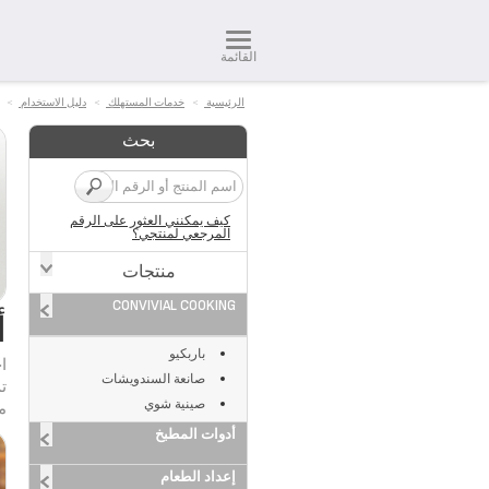
القائمة
الرئيسية
>
خدمات المستهلك
>
دليل الاستخدام
>
بحث
كيف يمكنني العثور على الرقم
المرجعي لمنتجي؟
منتجات
CONVIVIAL COOKING
أ
باربكيو
ا
صانعة السندويشات
ت
صينية شوي
م
أدوات المطبخ
إعداد الطعام