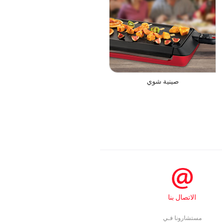
صينية شوي
الاتصال بنا
مستشارونا فـي