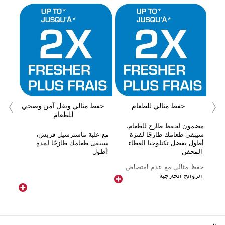
ضل
اء
‹
›
حفظ مثالي للطعام
حفظ مثالي ونقل آمن وصحي
للطعام
ويف
مضمون لحفظ طازج للطعام.
سيبقى طعامك طازجًا لفترة
مع علبة ماسترسيل فريش،
أطول بفضل تكنلوجيا الغطاء
سيبقى طعامك طازجًا لمدةٍ
المحقن.
أطول!
حفظ مثالي مع عدم امتصاص
الروائح الخارجية.