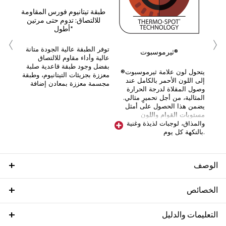
صفات
طبقة تيتانيوم فورس المقاومة
للالتصاق: تدوم حتى مرتين
أطول*
‹
›
قلي
من
توفر الطبقة عالية الجودة متانة
ثيرموسبوت®
عالية وأداء مقاوم للالتصاق
بفضل وجود طبقة قاعدية صلبة
يتحول لون علامة ثيرموسبوت®
معززة بجزيئات التيتانيوم، وطبقة
إلى اللون الأحمر بالكامل عند
مجسمة معززة بمعادن إضافة
وصول المقلاة لدرجة الحرارة
المثالية، من أجل تحميرٍ مثالي.
يضمن هذا الحصول على أمثل
مستويات القوام واللون
والمذاق، لوجبات لذيذة وغنية
بالنكهة كل يوم.
الوصف
الخصائص
التعليمات والدليل