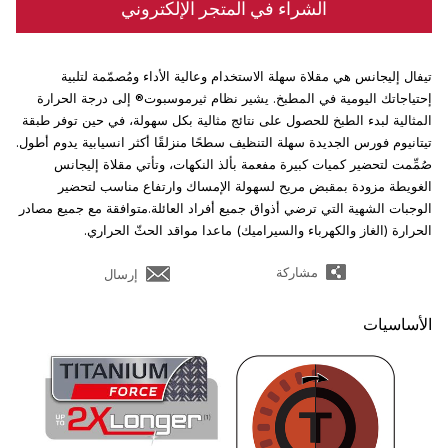
الشراء في المتجر الإلكتروني
تيفال إليجانس هي مقلاة سهلة الاستخدام وعالية الأداء ومُصمّمة لتلبية
إحتياجاتك اليومية في المطبخ. يشير نظام ثيرموسبوت® إلى درجة الحرارة
المثالية لبدء الطبخ للحصول على نتائج مثالية بكل سهولة، في حين توفر طبقة
تيتانيوم فورس الجديدة سهلة التنظيف سطحًا منزلقًا أكثر انسيابية يدوم أطول.
صُمِّمت لتحضير كميات كبيرة مفعمة بألذ النكهات، وتأتي مقلاة إليجانس
الغويطة مزودة بمقبض مريح لسهولة الإمساك وارتفاع مناسب لتحضير
الوجبات الشهية التي ترضي أذواق جميع أفراد العائلة.متوافقة مع جميع مصادر
الحرارة (الغاز والكهرباء والسيراميك) ماعدا مواقد الحثّ الحراري.
مشاركة
إرسال
الأساسيات