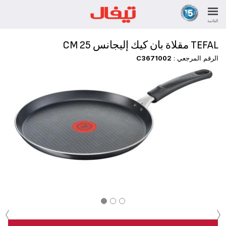
القائمة
TEFAL مقلاة بان كيك إليجانس 25 CM
الرقم المرجعي :
C3671002
‹
›