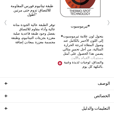
كيك
طبقة تيتانيوم فورس المقاومة
للالتصاق: تدوم حتى مرتين
أطول*
‹
›
ك
سطح
توفر الطبقة عالية الجودة متانة
ثيرموسبوت®
عالية وأداء مقاوم للالتصاق
بفضل وجود طبقة قاعدية صلبة
يتحول لون علامة ثيرموسبوت®
معززة بجزيئات التيتانيوم، وطبقة
إلى اللون الأحمر بالكامل عند
مجسمة معززة بمعادن إضافة
وصول المقلاة لدرجة الحرارة
المثالية، من أجل تحميرٍ مثالي.
يضمن هذا الحصول على أمثل
مستويات القوام واللون
والمذاق، لوجبات لذيذة وغنية
بالنكهة كل يوم.
الوصف
الخصائص
التعليمات والدليل