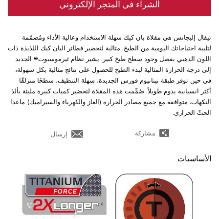
الشراء في المتجر الإلكتروني
تيفال إليجانس هي مقلاة بان كيك سهلة الاستخدام وعالية الأداء ومُصمّمة
لتلبية احتياجاتك اليومية من الطبخ. مثالية لتحضير فطائر البان كيك اللذيذة ذات
اللون الذهبي بفضل وجود سطح طبخ كبير. يشير نظام ثيرموسبوت® الجديد
إلى درجة الحرارة المثالية لبدء الطبخ للحصول على نتائج مثالية بكل سهولة،
في حين توفر طبقة تيتانيوم فورس الجديدة، سهلة التنظيف، سطحًا منزلقًا
أكثر انسيابية يدوم طويلاً. صُمِّمت هذه المقلاة لتحضير كميات كبيرة مليئة بألذ
النكهات. متوافقة مع جميع مصادر الحراره (الغاز والكهرباء والسيراميك) ماعدا
الحثّ الحراري.
مشاركة
إرسال
الأساسيات