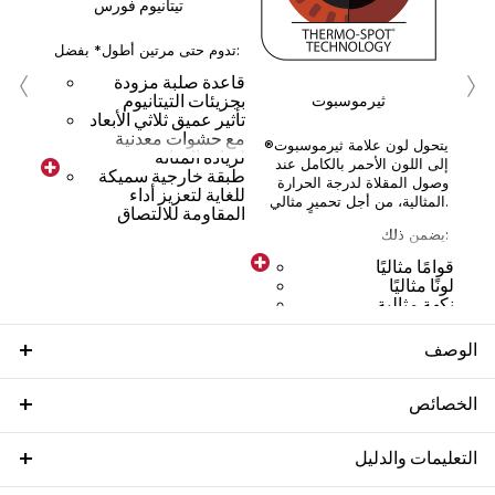
تيتانيوم فورس
تدوم حتى مرتين أطول* بفضل:
‹
›
قاعدة صلبة مزودة
بجزيئات التيتانيوم
ثيرموسبوت
تأثير عميق ثلاثي الأبعاد
مع حشوات معدنية
يتحول لون علامة ثيرموسبوت®
لزيادة المتانة
إلى اللون الأحمر بالكامل عند
طبقة خارجية سميكة
وصول المقلاة لدرجة الحرارة
للغاية لتعزيز أداء
المثالية، من أجل تحميرٍ مثالي.
المقاومة للالتصاق
يضمن ذلك:
قوامًا مثاليًا
لونًا مثاليًا
نكهة مثالية
لوجبات لذيذة وغنية بالنكهة كل
الوصف
يوم.
الخصائص
التعليمات والدليل