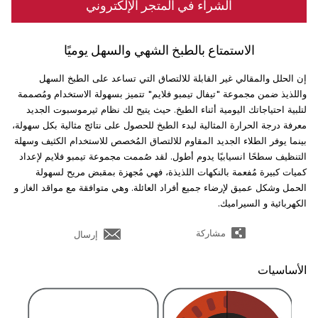
الشراء في المتجر الإلكتروني
الاستمتاع بالطبخ الشهي والسهل يوميًا
إن الحلل والمقالي غير القابلة للالتصاق التي تساعد على الطبخ السهل
واللذيذ ضمن مجموعة "تيفال تيمبو فلايم" تتميز بسهولة الاستخدام ومُصممة
لتلبية احتياجاتك اليومية أثناء الطبخ. حيث يتيح لك نظام ثيرموسبوت الجديد
معرفة درجة الحرارة المثالية لبدء الطبخ للحصول على نتائج مثالية بكل سهولة،
بينما يوفر الطلاء الجديد المقاوم للالتصاق المُخصص للاستخدام الكثيف وسهلة
التنظيف سطحًا انسيابيًا يدوم أطول. لقد صُممت مجموعة تيمبو فلايم لإعداد
كميات كبيرة مُفعمة بالنكهات اللذيذة، فهي مُجهزة بمقبض مريح لسهولة
الحمل وشكل عميق لإرضاء جميع أفراد العائلة. وهي متوافقة مع مواقد الغاز و
الكهربائية و السيراميك.
مشاركة
إرسال
الأساسيات