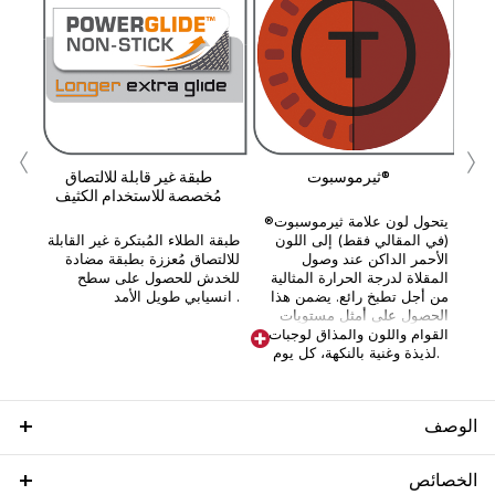
‹
›
ثيرموسبوت®
طبقة غير قابلة للالتصاق
مُخصصة للاستخدام الكثيف
يتحول لون علامة ثيرموسبوت®
(في المقالي فقط) إلى اللون
طبقة الطلاء المُبتكرة غير القابلة
الأحمر الداكن عند وصول
للالتصاق مُعززة بطبقة مضادة
المقلاة لدرجة الحرارة المثالية
للخدش للحصول على سطح
من أجل تطبخ رائع. يضمن هذا
انسيابي طويل الأمد .
الحصول على أمثل مستويات
القوام واللون والمذاق لوجبات
لذيذة وغنية بالنكهة، كل يوم.
الوصف
الخصائص