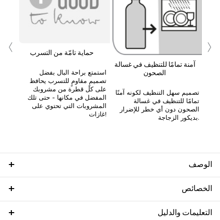
‹
›
 أ
حماية تامّة من التسرب
آمنة تمامًا للتنظيف في غسالة
استمتع براحة البال بفضل
الصحون
تصميمٍ مقاومٍ للتسرب يحافظ
على كل قطرة من مشروبك
تصميم سهل التنظيف لكونه آمنًا
المفضل في مكانها - حتى تلك
تمامًا للتنظيف في غسالة
المشروبات التي تحتوي على
الصحون دون أي خطر للإضرار
غازات!
بديكور الزجاجة.
الوصف
الخصائص
التعليمات والدليل