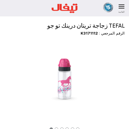
القائمة
TEFAL زجاجة تريتان درينك تو جو
الرقم المرجعي :
K3171112