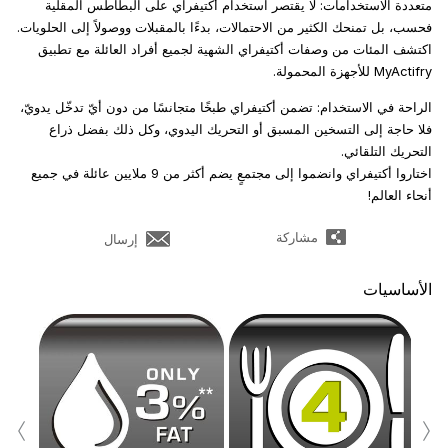
متعددة الاستخدامات: لا يقتصر استخدام أكتيفراي على البطاطس المقلية
فحسب، بل تمنحك الكثير من الاحتمالات، بدءًا بالمقبلات ووصولاً إلى الحلويات.
اكتشف المئات من وصفات أكتيفراي الشهية لجميع أفراد العائلة مع تطبيق
MyActifry للأجهزة المحمولة.
الراحة في الاستخدام: تضمن أكتيفراي طبخًا متجانسًا من دون أيّ تدخّل يدويّ،
فلا حاجة إلى التسخين المسبق أو التحريك اليدوي، وكل ذلك بفضل ذراع
التحريك التلقائي.
اختاروا أكتيفراي وانضموا إلى مجتمعٍ يضم أكثر من 9 ملايين عائلة في جميع
أنحاء العالم!
مشاركة
إرسال
الأساسيات
‹
›