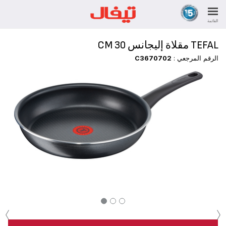
القائمة
TEFAL مقلاة إليجانس 30 CM
الرقم المرجعي :
C3670702
‹
›