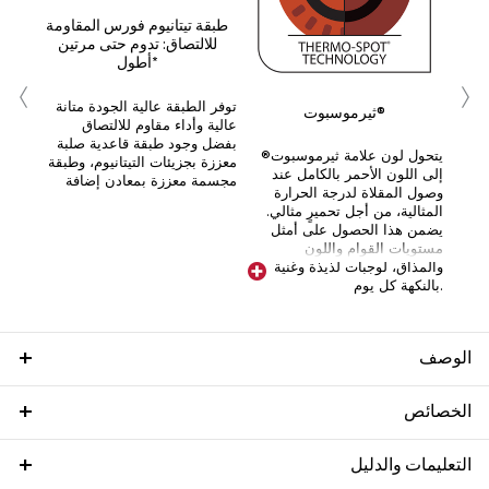
مريح
طبقة تيتانيوم فورس المقاومة
للالتصاق: تدوم حتى مرتين
أطول*
ات
‹
›
توفر الطبقة عالية الجودة متانة
ثيرموسبوت®
عالية وأداء مقاوم للالتصاق
بفضل وجود طبقة قاعدية صلبة
يتحول لون علامة ثيرموسبوت®
معززة بجزيئات التيتانيوم، وطبقة
إلى اللون الأحمر بالكامل عند
مجسمة معززة بمعادن إضافة
وصول المقلاة لدرجة الحرارة
المثالية، من أجل تحميرٍ مثالي.
يضمن هذا الحصول على أمثل
مستويات القوام واللون
والمذاق، لوجبات لذيذة وغنية
بالنكهة كل يوم.
الوصف
الخصائص
التعليمات والدليل