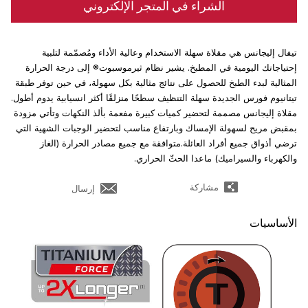
الشراء في المتجر الإلكتروني
تيفال إليجانس هي مقلاة سهلة الاستخدام وعالية الأداء ومُصمّمة لتلبية
إحتياجاتك اليومية في المطبخ. يشير نظام ثيرموسبوت® إلى درجة الحرارة
المثالية لبدء الطبخ للحصول على نتائج مثالية بكل سهولة، في حين توفر طبقة
تيتانيوم فورس الجديدة سهلة التنظيف سطحًا منزلقًا أكثر انسيابية يدوم أطول.
مقلاة إليجانس مصممة لتحضير كميات كبيرة مفعمة بألذ النكهات وتأتي مزودة
بمقبض مريح لسهولة الإمساك وبارتفاع مناسب لتحضير الوجبات الشهية التي
ترضي أذواق جميع أفراد العائلة.متوافقة مع جميع مصادر الحرارة (الغاز
والكهرباء والسيراميك) ماعدا الحثّ الحراري.
مشاركة
إرسال
الأساسيات