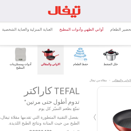
حضير الطعام
أواني الطهي وأدوات المطبخ
العناية المنزلية والعناية الشخصية
حلل الضغط
حفظ الطعام
الاواني والمقالي
أدوات ومستلزمات
المطبخ
لاواني والمقالي
>
مقلاة من تيفال
TEFAL كاراكتر
تدوم أطول حتى مرتين*
تمتّع بطعم التميّز كل يوم
›
بفضل التقنية المتطورة التي تقدمها مقلاة تيفال،
الطبخ من حيث المتانة ونتائج الطبخ اللذيذة.