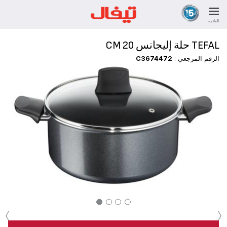
القائمة
TEFAL حلة إليجانس 20 CM
الرقم المرجعي :
C3674472
‹
›