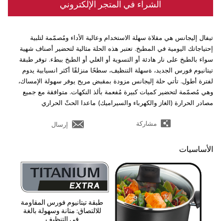
الشراء في المتجر الإلكتروني
تيفال إليجانس هي مقلاة سهلة الاستخدام وعالية الأداء ومُصمّمة لتلبية
إحتياجاتك اليومية في المطبخ. تعتبر هذه الحلة مثالية لتحضير أصناف شهية
سواء بالطبخ على نار هادئة أو التسوية أو الغلي أو الطبخ ببطء. توفر طبقة
تيتانيوم فورس الجديد، ةسهلة التنظيف، سطحًا منزلقًا أكثر انسيابية يدوم
لفترة أطول. تأتي حلة إليجانس مزودة بمقبض مريح يوفر سهولة الإمساك،
وهي مُصمّمة لتحضير كميات كبيرة مُفعمة بألذ النكهات. متوافقة مع جميع
مصادر الحرارة (الغاز والكهرباء والسيراميك) ماعدا الحثّ الحراري
مشاركة
إرسال
الأساسيات
طبقة تيتانيوم فورس المقاومة
للالتصاق: متانة وسهولة بالغة
في التنظيف